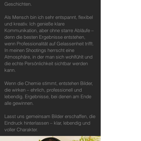
Geschichten.
Als Mensch bin ich sehr entspannt, flexibel
und kreativ. Ich genieße klare
Kommunikation, aber ohne starre Abläufe –
denn die besten Ergebnisse entstehen,
wenn Professionalität auf Gelassenheit trifft.
In meinen Shootings herrscht eine
Atmosphäre, in der man sich wohlfühlt und
die echte Persönlichkeit sichtbar werden
kann.
Wenn die Chemie stimmt, entstehen Bilder,
die wirken – ehrlich, professionell und
lebendig. Ergebnisse, bei denen am Ende
alle gewinnen.
Lasst uns gemeinsam Bilder erschaffen, die
Eindruck hinterlassen – klar, lebendig und
voller Charakter.