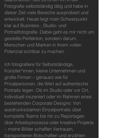
Fotografie selbstständig tätig und habe in
dieser Zeit viele Bereiche ausprobiert und
entwickelt. Heute liegt mein Schwerpunkt
klar auf Business-, Studio- und
Portraitfotografie. Dabei geht es mir nicht um
gestellte Perfektion, sondern darum,
Menschen und Marken in ihrem vollen
Potenzial sichtbar zu machen.
Ich fotografiere für Selbstständige,
Künstler*innen, kleine Unternehmen und
große Firmen – genauso wie für
Privatpersonen, die Wert auf authentische
Portraits legen. Ob im Studio oder vor Ort,
individuell inszeniert oder im Rahmen eines
bestehenden Corporate Designs: Von
ausdrucksstarken Einzelportraits über
komplette Teams bis hin zu Reportagen
über Arbeitsprozesse oder kreative Projekte
– meine Bilder schaffen Vertrauen,
transportieren Botschaften und erzählen